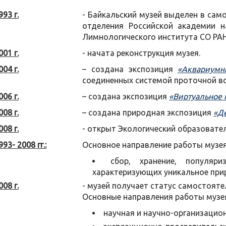
993 г.
- Байкальский музей выделен в сам
отделения Российской академии н
Лимнологического института СО РАН
001 г.
- начата реконструкция музея.
004 г.
– создана экспозиция
«Аквариумн
соединенных системой проточной во
006 г.
– создана экспозиция
«Виртуальное 
008 г.
– создана природная экспозиция
«Д
008 г.
- открыт Экологический образовате
993- 2008 гг.:
Основное направление работы музея
сбор, хранение, популяр
характеризующих уникальное прир
008 г.
- музей получает статус самостояте
Основные направления работы музе
научная и научно-организацио