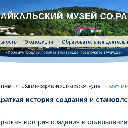
АЙКАЛЬСКИЙ МУЗЕЙ СО Р
льность
Экспозиции
Образовательная деятель
«Исследуя прошлое, понимаем настоящее, предполагаем будущее»
*
*
лавная
Общая информация о Байкальском музее
Краткая и
Краткая история создания и становл
Краткая история создания и становления