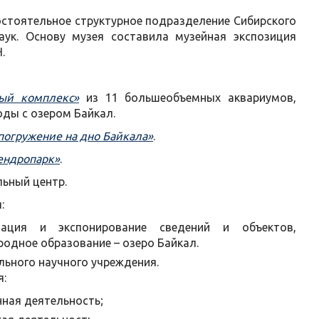
остоятельное структурное подразделение Сибирского
аук. Основу музея составила музейная экспозиция
.
ый комплекс»
из 11 большеобъемных аквариумов,
ды с озером Байкал.
погружение на дно Байкала»
.
ендропарк»
.
льный центр.
:
изация и экспонирование сведений и объектов,
одное образование – озеро Байкал.
льного научного учреждения.
я:
нная деятельность;