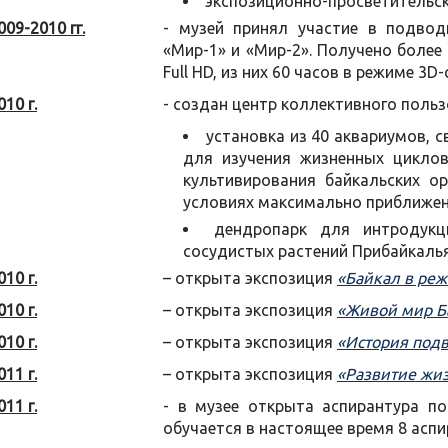
экспозиционно-просветительск
009-2010 гг.
- музей принял участие в подво
«Мир-1» и «Мир-2». Получено более
Full HD, из них 60 часов в режиме 3
010 г.
- создан центр коллективного польз
установка из 40 аквариумов, 
для изучения жизненных цикло
культивирования байкальских о
условиях максимально приближен
дендропарк для интродукц
сосудистых растений Прибайкалья
010 г.
– открыта экспозиция
«Байкал в ре
010 г.
– открыта экспозиция
«Живой мир Б
010 г.
– открыта экспозиция
«История под
011 г.
– открыта экспозиция
«Развитие жиз
011 г.
- в музее открыта аспирантура по
обучается в настоящее время 8 аспи