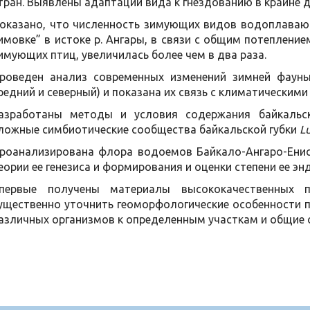
тран. Выявлены адаптации вида к гнездованию в крайне
оказано, что численность зимующих видов водоплаваю
имовке” в истоке р. Ангары, в связи с общим потеплени
имующих птиц, увеличилась более чем в два раза.
роведен анализ современных изменений зимней фауны
редний и северный) и показана их связь с климатическим
азработаны методы и условия содержания байкальск
ложные симбиотические сообщества байкальской губки
Lu
роанализирована флора водоемов Байкало-Ангаро-Енис
еории ее генезиса и формирования и оценки степени ее эн
первые получены материалы высококачественных 
ущественно уточнить геоморфологические особенности п
азличных организмов к определенным участкам и общие 