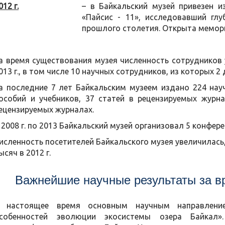
012 г.
– в Байкальский музей привезен 
«Пайсис - 11», исследовавший глу
прошлого столетия. Открыта мемор
а время существования музея численность сотрудников у
013 г., в том числе 10 научных сотрудников, из которых 2
а последние 7 лет Байкальским музеем издано 224 науч
особий и учебников, 37 статей в рецензируемых журн
ецензируемых журналах.
 2008 г. по 2013 Байкальский музей организовал 5 конфе
исленность посетителей Байкальского музея увеличилась, в
ысяч в 2012 г.
Важнейшие
научные результаты за в
 настоящее время основным научным направление
собенностей эволюции экосистемы озера Байкал»