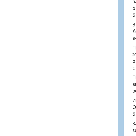
п
о
Б
В
f
в
П
э
о
с
П
в
р
И
О
Б
З
s