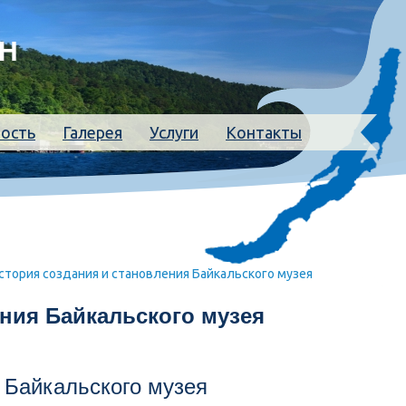
АН
ность
Галерея
Услуги
Контакты
стория создания и становления Байкальского музея
ения Байкальского музея
 Байкальского музея