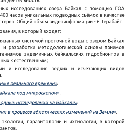
ая деятельность.
дных исследованиях озера Байкал с помощью ГОА
 400 часов уникальных подводных съёмок в качестве
D-стерео. Общий объём видеоинформации - 6 Терабайт.
ования, в который входят:
связанных системой проточной воды с озером Байкал
в и разработки методологической основы приемов
рганизмов эндемичных байкальских гидробионтов в
ных к естественным;
ии и исследования редких и исчезающих видов
.
жиме реального времени»
.
айкала под микроскопом
»
.
водных исследований на Байкале»
.
ни в процессе абиотических изменений на Земле»
.
 экологии, паразитологии и ихтиологии, в которой
рантов.