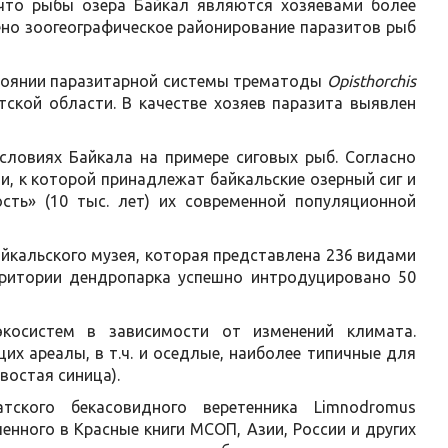
 что рыбы озера Байкал являются хозяевами более
ено зоогеографическое районирование паразитов рыб
стоянии паразитарной системы трематоды
Opisthorchis
ской области. В качестве хозяев паразита выявлен
словиях Байкала на примере сиговых рыб. Согласно
и, к которой принадлежат байкальские озерный сиг и
ость» (10 тыс. лет) их современной популяционной
кальского музея, которая представлена 236 видами
рритории дендропарка успешно интродуцировано 50
экосистем в зависимости от изменений климата.
х ареалы, в т.ч. и оседлые, наиболее типичные для
востая синица).
тского бекасовидного веретенника Limnodromus
ченного в Красные книги МСОП, Азии, России и других