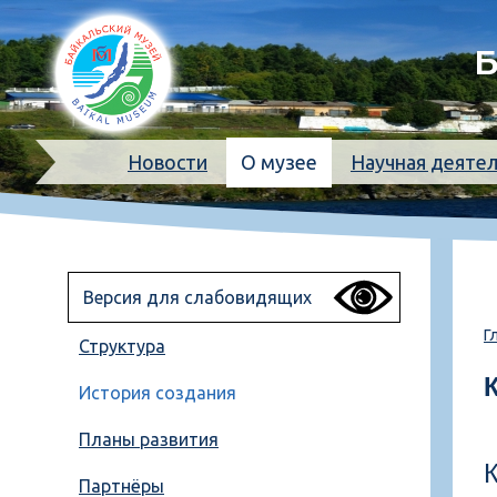
Б
Новости
О музее
Научная деяте
Версия для слабовидящих
Г
Структура
История создания
Планы развития
Партнёры