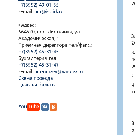
2
+7(3952) 49-01-55
E-mail:
bm@isc.irk.ru
• Адрес:
664520, пос. Листвянка, ул.
З
Академическая, 1.
2
Приёмная директора тел/факс.:
+7(3952) 45-31-45
З
Бухгалтерия тел.:
п
+7(3952) 45-31-47
р
E-mail:
bm-muzey@yandex.ru
С
Схема проезда
Цены на билеты
Ч
т
You
Tube
В
о