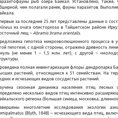
аразитофауны рыб озера Байкал. Установлено, также,
бширной, чем полагали ранее, фауны паразитов. Выполн
айкала.
первые за последние 25 лет представлены данные о со
elineus
из очага описторхоза в Тайшетском районе Иркут
осточный лещ –
Abramis brama orientalis
.
редложена гипотеза микроэволюционного процесса в у
той гипотезе, с одной стороны, отражена древность лини
муль (не менее 1 – 1,5 млн. лет), с другой – «молод
труктуры.
роведена полная инвентаризация флоры дендропарка Бай
ысших растений, относящимся к 51 семействам. На те
едких и исчезающих видов сосудистых растений.
зучена сезонная динамика населения птиц лесных 
пределено несколько видов птиц интенсивно расширяющи
айкальского региона (большая синица, московка, длиннох
авершены многолетние исследования экологии азиа
emipalmatus (Blyth, 1848) – исчезающего вида птиц, вклю