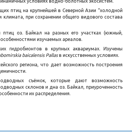
 динамичных условиях водно-болотных экосистем.
щих птиц на крупнейшей в Северной Азии “холодной
ем климата, при сохранении общего видового состава
 птиц оз. Байкал на разных его участках (южный,
и особенностями изучаемых ареалов.
их гидробионтов в крупных аквариумах. Изучены
bomirskia baicalensis Pallas
в искусственных условиях.
ейского региона, что дает возможность построения
демичности.
подводных съёмок, которые дают возможность
одводных склонов и дна оз. Байкал, приуроченность
особенности их распределения.