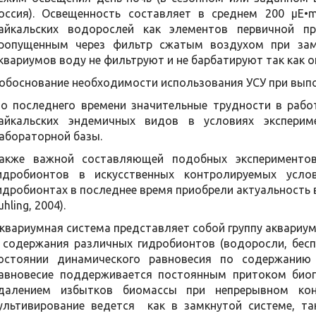
оссия). Освещенность составляет в среднем 200 µE•
айкальских водорослей как элементов первичной п
ропущенным через фильтр сжатым воздухом при зам
квариумов воду не фильтруют и не барбатируют так как 
 обоснование необходимости использования УСУ при вып
о последнего времени значительные трудности в рабо
айкальских эндемичных видов в условиях экспери
абораторной базы.
акже важной составляющей подобных экспериментов
идробионтов в искусственных контролируемых усло
идробионтах в последнее время приобрели актуальность в 
uhling, 2004).
квариумная система представляет собой группу аквариу
 содержания различных гидробионтов (водоросли, бес
остоянии динамического равновесия по содержанию
авновесие поддерживается постоянным притоком би
далением избытков биомассы при непрерывном кон
ультивирование ведется как в замкнутой системе, т