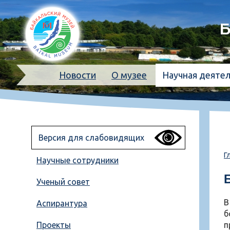
Б
Новости
О музее
Научная деяте
Версия для слабовидящих
Г
Научные сотрудники
Ученый совет
В
Аспирантура
б
Проекты
п