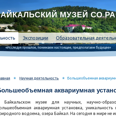
АЙКАЛЬСКИЙ МУЗЕЙ СО Р
льность
Экспозиции
Образовательная деятель
«Исследуя прошлое, понимаем настоящее, предполагаем будущее»
*
*
лавная
Научная деятельность
Большеобъемная аквариумн
Большеобъемная аквариумная устан
 Байкальском музее для научных, научно-образо
ольшеобъемная аквариумная установка, уникальность
риродного водоема, озера Байкал. На сегодня в мире не и