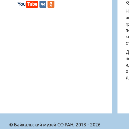
к
You
Tube
Н
я
г
п
к
с
Д
н
и
о
д
© Байкальский музей СО РАН, 2013 - 2026