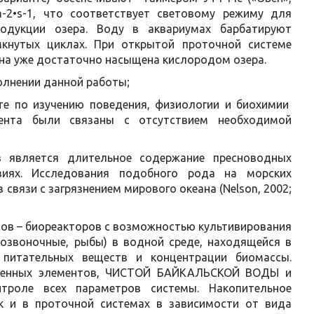
m-2•s-1, что соответствует световому режиму для
родукции озера. Воду в аквариумах барбатируют
кнутых циклах. При открытой проточной системе
она уже достаточно насыщена кислородом озера.
олнении данной работы;
те по изучению поведения, физиологии и биохимии
мента были связаны с отсутствием необходимой
 является длительное содержание пресноводных
виях. Исследования подобного рода на морских
связи с загрязнением мирового океана (Nelson, 2002;
мов – биореакторов с возможностью культивирования
позвоночные, рыбы) в водной среде, находящейся в
 питательных веществ и концентрации биомассы.
огенных элементов, ЧИСТОЙ БАЙКАЛЬСКОЙ ВОДЫ и
троле всех параметров системы. Накопительное
ак и в проточной системах в зависимости от вида