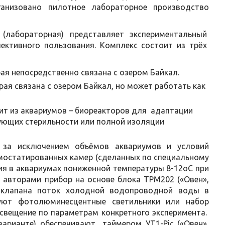
ганизовано пилотное лабораторное производство
 (лабораторная) представляет экспериментальный
ективного пользования. Комплекс состоит из трёх
ая непосредственно связана с озером Байкал.
ая связана с озером Байкал, но может работать как
ит из аквариумов – биореакторов для адаптации
ующих стерильности или полной изоляции
 за исключением объёмов аквариумов и условий
рмостатированных камер (сделанных по специальному
я в аквариумах пониженной температуры 8-12оС при
 авторами прибор на основе блока ТРМ202 («Овен»,
о клапана поток холодной водопроводной воды в
зуют фотолюминесцентные светильники или набор
свещение по параметрам конкретного эксперимента.
варианте) обеспечивают таймером УТ1-Pic («Овен»,