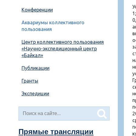
У
Конференции
1
0
Аквариумы коллективного
а
пользования
в
о
Центр коллективного пользования
з
«Научно-экспедиционный центр
с
«Байкал»
н
н
Публикации
у
Г
Гранты
с
Экспедиции
н
п
п
2
с
г
Прямые трансляции
к