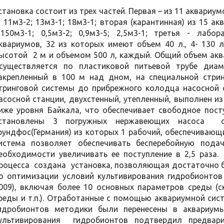
становка состоит из трех частей. Первая – из 11 аквариумо
; 11м3-2; 13м3-1; 18м3-1; вторая (карантинная) из 15 акв
,150м3-1; 0,5м3-2; 0,9м3-5; 2,5м3-1; третья - лаб
квариумов, 32 из которых имеют объем 40 л., 4- 130 л
ысотой 2 м и объемом 500 л, каждый. Общий объем акв
существляется по пластиковой питьевой трубе диа
акрепленный в 100 м над дном, на специальной стрин
тринговой системы до прибрежного колодца насосной с
асосной станции, двухстенный, утепленный, выполнен и
иже уровня Байкала, что обеспечивает свободное пост
становлены 3 погружных нержавеющих насоса с
рундфос(Германия) из которых 1 рабочий, обеспечивающи
истема позволяет обеспечивать бесперебойную пода
еобходимости увеличивать ее поступление в 2,5 раз
роцесса создана установка, позволяющая достаточно 
о оптимизации условий культивирования гидробионт
009), включая более 10 основных параметров среды (ск
реды и т.п.). Отработанные с помощью аквариумной с
идробионтов методики были перенесены в аквариум
ультивирования гидробионтов подтвердил предвари