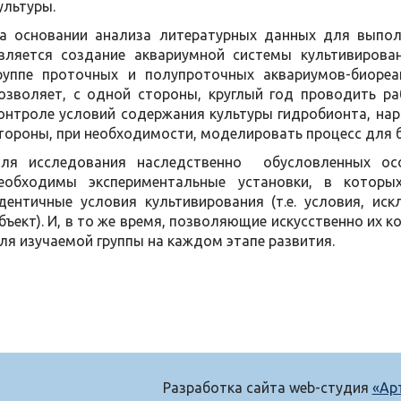
ультуры.
а основании анализа литературных данных для выпол
вляется создание аквариумной системы культивиров
руппе проточных и полупроточных аквариумов-биоре
озволяет, с одной стороны, круглый год проводить 
онтроле условий содержания культуры гидробионта, нар
тороны, при необходимости, моделировать процесс для б
ля исследования наследственно обусловленных особ
еобходимы экспериментальные установки, в котор
дентичные условия культивирования (т.е. условия, и
бъект). И, в то же время, позволяющие искусственно их
ля изучаемой группы на каждом этапе развития.
Разработка сайта web-студия
«Ар