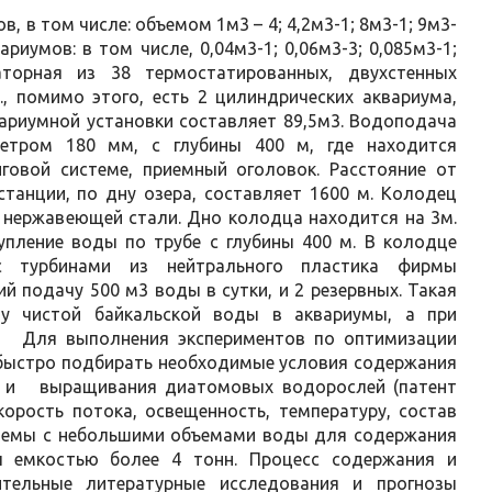
в, в том числе: объемом 1м3 – 4; 4,2м3-1; 8м3-1; 9м3-
ариумов: в том числе, 0,04м3-1; 0,06м3-3; 0,085м3-1;
ораторная из 38 термостатированных, двухстенных
., помимо этого, есть 2 цилиндрических аквариума,
ариумной установки составляет 89,5м3. Водоподача
метром 180 мм, с глубины 400 м, где находится
говой системе, приемный оголовок. Расстояние от
танции, по дну озера, составляет 1600 м. Колодец
з нержавеющей стали. Дно колодца находится на 3м.
упление воды по трубе с глубины 400 м. В колодце
 турбинами из нейтрального пластика фирмы
й подачу 500 м3 воды в сутки, и 2 резервных. Такая
чу чистой байкальской воды в аквариумы, а при
а. Для выполнения экспериментов по оптимизации
быстро подбирать необходимые условия содержания
ов и выращивания диатомовых водорослей (патент
орость потока, освещенность, температуру, состав
истемы с небольшими объемами воды для содержания
ы емкостью более 4 тонн. Процесс содержания и
тельные литературные исследования и прогнозы