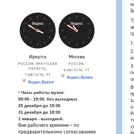
м
б
Т
а
г
и
г
о
В
• Часы работы музея:
п
09:00 - 19:00, без выходных
з
25 декабря до 18:00
о
31
декабря до 18:00
Р
1 января - выходной.
т
Вне рабочего времени – по
с
предварительному согласованию
Р