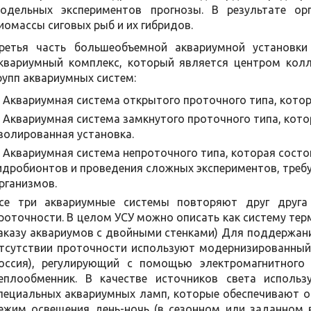
одельных экспериментов прогнозы. В результате ор
иомассы сиговых рыб и их гибридов.
ретья часть большеобъемной аквариумной установки
квариумный комплекс, который является центром колл
рупп аквариумных систем:
Аквариумная система открытого проточного типа, котор
Аквариумная система замкнутого проточного типа, котор
золированная установка.
Аквариумная система непроточного типа, которая состо
идробионтов и проведения сложных экспериментов, треб
рганизмов.
се три аквариумные системы повторяют друг друга
роточности. В целом УСУ можно описать как систему те
аказу аквариумов с двойными стенками) Для поддержани
тсутствии проточности используют модернизированный
оссия), регулирующий с помощью электромагнитног
еплообменник. В качестве источников света исполь
пециальных аквариумных ламп, которые обеспечивают о
ежим освещения день-ночь (в сезонном или заданном 