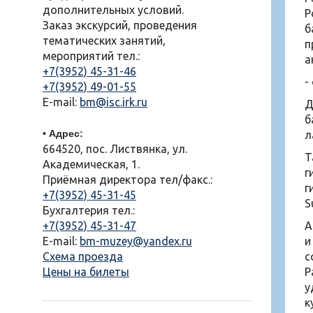
дополнительных условий.
Р
Заказ экскурсий, проведения
б
тематических занятий,
п
мероприятий тел.:
а
+7(3952) 45-31-46
-
+7(3952) 49-01-55
E-mail:
bm@isc.irk.ru
Д
б
• Адрес:
л
664520, пос. Листвянка, ул.
Т
Академическая, 1.
г
Приёмная директора тел/факс.:
г
+7(3952) 45-31-45
S
Бухгалтерия тел.:
+7(3952) 45-31-47
А
E-mail:
bm-muzey@yandex.ru
и
Схема проезда
с
Цены на билеты
Р
у
к